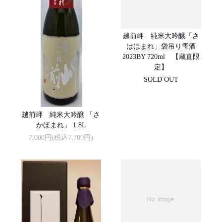
越前岬 純米大吟醸「さ
はほまれ」袋吊り雫酒
2023BY 720ml 【蔵直限
定】
SOLD OUT
越前岬 純米大吟醸 「さ
かほまれ」 1.8L
7,000円(税込7,700円)