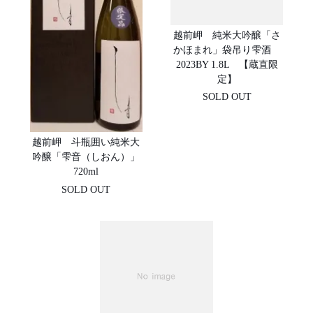
越前岬 純米大吟醸「さ
かほまれ」袋吊り雫酒
2023BY 1.8L 【蔵直限
定】
SOLD OUT
越前岬 斗瓶囲い純米大
吟醸「雫音（しおん）」
720ml
SOLD OUT