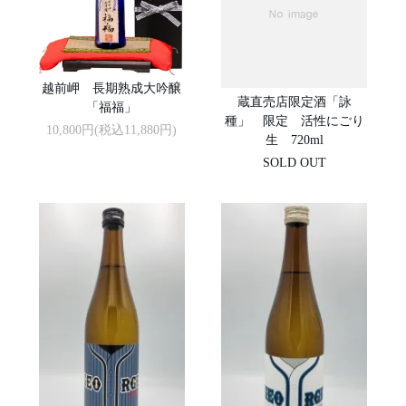
越前岬 長期熟成大吟醸
蔵直売店限定酒「詠
「福福」
種」 限定 活性にごり
10,800円(税込11,880円)
生 720ml
SOLD OUT