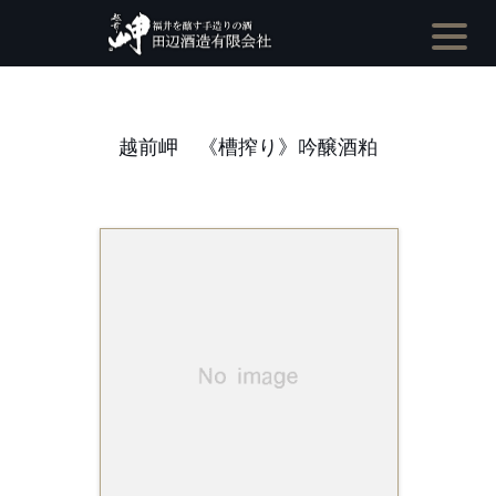
越前岬 《槽搾り》吟醸酒粕