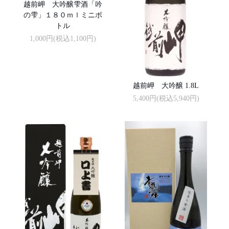
越前岬 大吟醸雫酒「吟
の雫」１８０ｍｌミニボ
トル
1,000円(税込1,100円)
越前岬 大吟醸 1.8L
5,400円(税込5,940円)