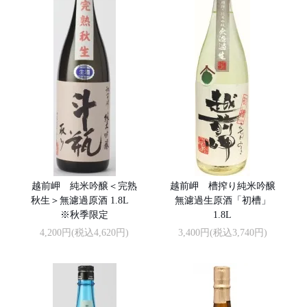
越前岬 純米吟醸＜完熟
越前岬 槽搾り純米吟醸
秋生＞無濾過原酒 1.8L
無濾過生原酒「初槽」
※秋季限定
1.8L
4,200円(税込4,620円)
3,400円(税込3,740円)