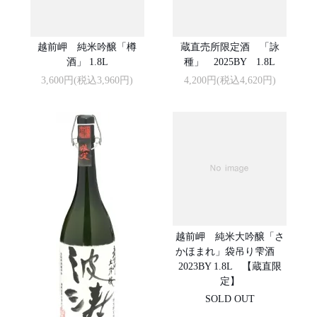
越前岬 純米吟醸「樽
蔵直売所限定酒 「詠
酒」 1.8L
種」 2025BY 1.8L
3,600円(税込3,960円)
4,200円(税込4,620円)
越前岬 純米大吟醸「さ
かほまれ」袋吊り雫酒
2023BY 1.8L 【蔵直限
定】
SOLD OUT