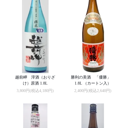
越前岬 滓酒（おりざ
勝利の美酒 「優勝」
け）原酒 1.8L
1.8L （カートン入）
3,800円(税込4,180円)
2,400円(税込2,640円)