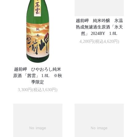
越前岬 純米吟醸 氷温
熟成無濾過生原酒「氷天
然」 2024BY 1.8L
4,200円(税込4,620円)
越前岬 ひやおろし純米
原酒 「茜雲」 1.8L ※秋
季限定
3,300円(税込3,630円)